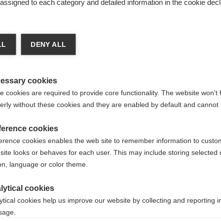
s assigned to each category and detailed information in the cookie decl
LL
DENY ALL
essary cookies
 cookies are required to provide core functionality. The website won't 
erly without these cookies and they are enabled by default and cannot 
Actualité
ference cookies
prix Capitaine
La générosité ne
erence cookies enables the web site to remember information to custo
faites un don de
site looks or behaves for each user. This may include storing selected 
on, language or color theme.
gé envers les autres ?
En choisissant de faire un don à 
Grâce à votre soutien, la Fondati
lytical cookies
recherche et l’innovation, encour
ytical cookies help us improve our website by collecting and reporting 
l'École sur le long terme.
usage.