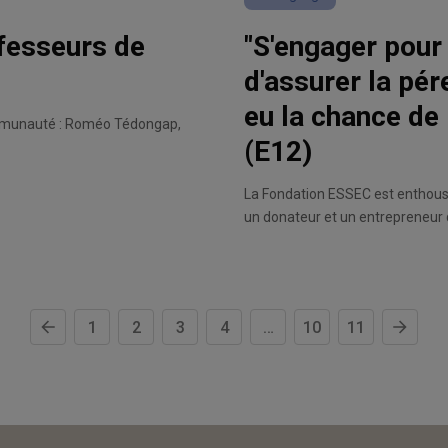
fesseurs de
"S'engager pour
d'assurer la pér
eu la chance de 
ommunauté : Roméo Tédongap,
(E12)
La Fondation ESSEC est enthousi
un donateur et un entrepreneur qui a
donner par prélèvement automat
soutien régulier tout au long de 
1
2
3
4
…
10
11