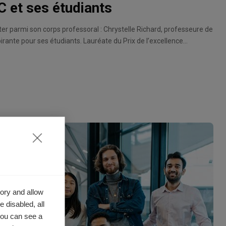
 et ses étudiants
ter parmi son corps professoral : Chrystelle Richard, professeure de
irante pour ses étudiants. Lauréate du Prix de l’excellence
ée dans la catégorie « Professeurs permanents » en 2021, puis par
25. Ces prix reflètent les préférences exprimées par près de 2000
u groupe ESSEC.
ory and allow
 disabled, all
you can see a