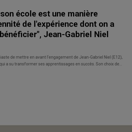
 son école est une manière
ennité de l'expérience dont on a
bénéficier", Jean-Gabriel Niel
aste de mettre en avant l’engagement de Jean-Gabriel Niel (E12),
 su transformer ses apprentissages en succès. Son choix de
ique tous les mois permet à la Fondation ESSEC de bénéficier d’un
l’année.