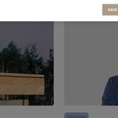
keting cookies
SAVE
eting cookies are used to track visitors across websites to allow publish
vant and engaging advertisements. By enabling marketing cookies, you
ission for personalized advertising across various platforms.
Témoignage