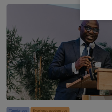
Mar

Mark
rele
perm
Témoignage
Excellence academique