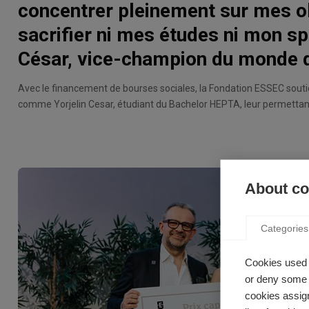
concentrer pleinement sur mes ob
sacrifier ni mes études ni mon spo
César, vice-champion du monde 
Avec le financement de bourses sociales, la Fondation ESSEC souti
comme Yorjelin Cesar, étudiant du Bachelor HEPTA, leur permettant
projet : excellence académique et carrière sportive.
About coo
Categories
Cookies used 
or deny some o
cookies assign