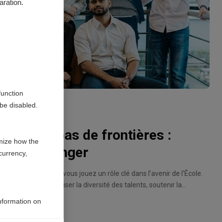
aration.
function
be disabled.
 connaît pas de frontières :
mize how the
puis l'étranger
currency,
la Fondation ESSEC, vous jouez un rôle clé dans l’avenir de l'École.
on ESSEC peut favoriser la diversité des talents, soutenir la
ager l’entrepreneuriat étudiant et garantir la santé financière de
information on