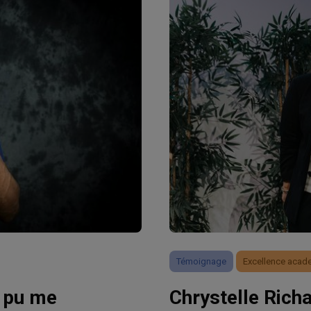
Témoignage
Excellence acad
i pu me
Chrystelle Rich