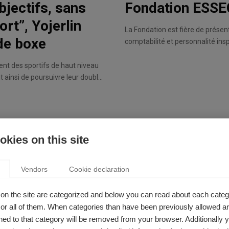
jectifs, sans
Fondation ESSEC
rt”, Yojerlin
La Fondation est fière de présen
de boxe
comptabilité et personnalité insp
pédagogique, elle a été distingu
le « Prix spécial du jury » en 20
ent des sportifs de haut niveau
étudiants et des participants d
 ainsi de poursuivre leur double
kies on this site
Vendors
Cookie declaration
on the site are categorized and below you can read about each categ
r all of them. When categories than have been previously allowed are
ed to that category will be removed from your browser. Additionally 