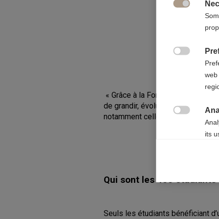
Nec

Some
prop
Pre

Pref
web 
regi
« Grâce à la Fondation ESSEC, je 
de grandir, évoluer, de me découvi
Ana
notamment celle d'accéder à des 

Anal
its 
Mar

Mark
Qui sont les 400 étudiants
rele
perm
Seuls les étudiants bénéficiant d