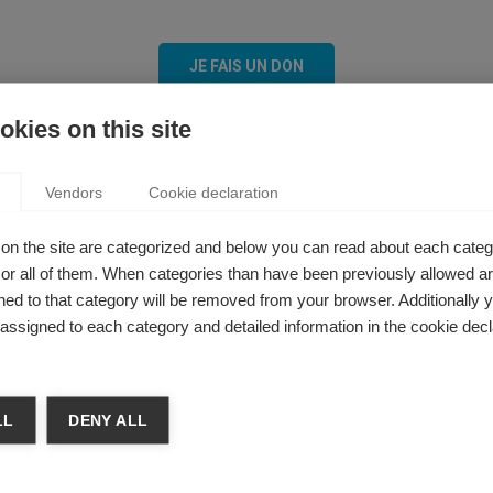
JE FAIS UN DON
kies on this site
s Bourses sociales
Vendors
Cookie declaration
nificativement les montants des bourses sociales pour permettr
on the site are categorized and below you can read about each categ
 plus défavorisés. L’objectif est d’atteindre 27% de boursiers 
r all of them. When categories than have been previously allowed are
ed to that category will be removed from your browser. Additionally 
s assigned to each category and detailed information in the cookie decl
ation ESSEC a déjà collecté
1 Million € pour financer les bours
tteindre l’objectif de 1,5 Million €.
LL
DENY ALL