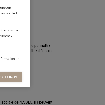
function
be disabled.
mize how the
currency,
certitude que cela me permettra
es possibilités s'offrent à moi, et
information on
 SETTINGS
ers to display
 grant
 sociale de l’ESSEC. Ils peuvent