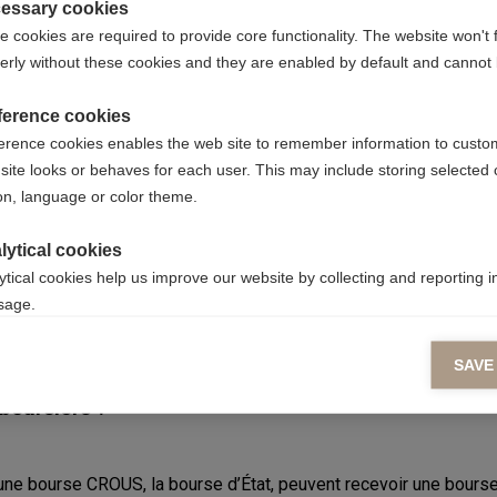
essary cookies
 cookies are required to provide core functionality. The website won't 
erly without these cookies and they are enabled by default and cannot 
ference cookies
erence cookies enables the web site to remember information to custo
site looks or behaves for each user. This may include storing selected 
on, language or color theme.
peux m'épanouir dans mes études et réaliser mes rêves. J'ai la 
r et surtout de réussir. Avec l'aide de cette bourse, de nombreus
lytical cookies
études qui ne m'étaient pas fiancièrement accessibles. »
ytical cookies help us improve our website by collecting and reporting 
usage.
Louise, bénéficiaire d'une bourse sociale
.
keting cookies
SAVE
eting cookies are used to track visitors across websites to allow publish
 boursiers ?
vant and engaging advertisements. By enabling marketing cookies, you
ission for personalized advertising across various platforms.
’une bourse CROUS, la bourse d’État, peuvent recevoir une bourse